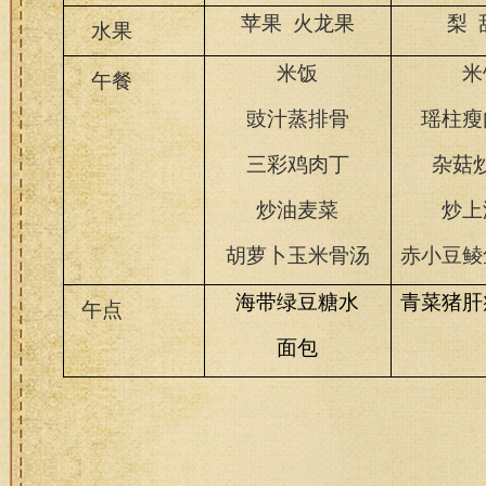
苹果 火龙果
梨 
水果
米饭
米
午餐
豉汁蒸排骨
瑶柱瘦
三彩鸡肉丁
杂菇
炒油麦菜
炒上
胡萝卜玉米骨汤
赤小豆鲮
海带绿豆糖水
青菜猪肝
午点
面包