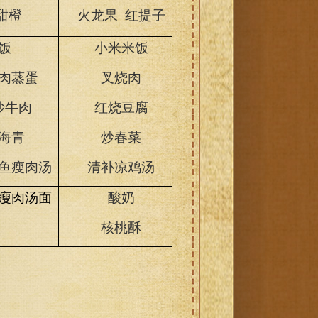
甜橙
火龙果 红提子
香瓜 甜橙
饭
小米米饭
宝宝有味饭
肉蒸蛋
叉烧肉
肉末炒菠菜
炒牛肉
红烧豆腐
虫草花瘦肉汤
海青
炒春菜
鱼瘦肉汤
清补凉鸡汤
瘦肉汤面
酸奶
眉豆瘦肉粥
核桃酥
紫菜卷