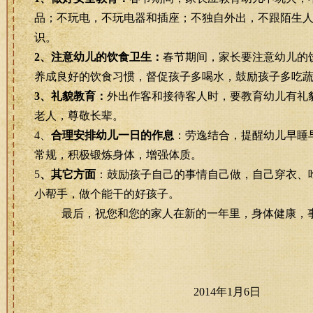
品；不玩电，不玩电器和插座；不独自外出，不跟陌生
识。
2
、注意幼儿的饮食卫生：
春节期间，家长要注意幼儿的
养成良好的饮食习惯，督促孩子多喝水，鼓励孩子多吃
3
、礼貌教育：
外出作客和接待客人时，要教育幼儿有礼
老人，尊敬长辈。
4
、
合理安排幼儿一日的作息
：劳逸结合，提
醒幼儿早睡
常规，积极锻炼身体，增强体质。
5
、其它方面
：鼓励孩子自己的事情自己做，自己穿衣、
小帮手，做个能干的好孩子。
最后，祝您和您的家人在新的一年里，
身体健康，
2014
年1
月6
日