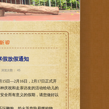
年寒假放假通知
浏览次数：
45
月
15
日—
2
月
16
日，
2
月
17
日正式开
各种庆祝和走亲访友的活动给幼儿的
、安全而有意义的假期，
请
您做好
以
不玩鞭炮、焰火等危险易燃的物