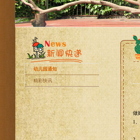
幼儿园通知
精彩快讯
做
1
2