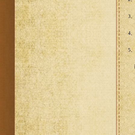
3
4
5