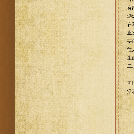
有
游
在
止
要
往
生
二
习
活