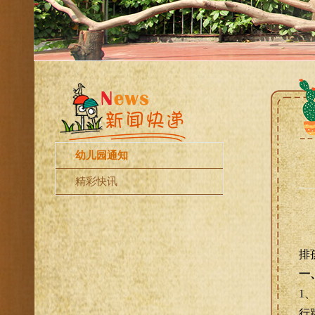
幼儿园通知
精彩快讯
排
一
1
行